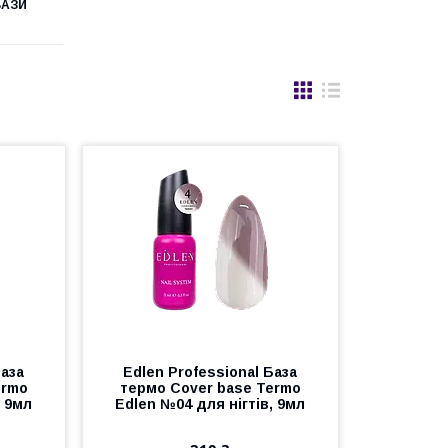
БАЗИ
База
Edlen Professional База
ermo
термо Cover base Termo
, 9мл
Edlen №04 для нігтів, 9мл