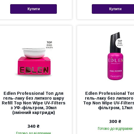
Купити
Купити
Edlen Professional Топ для
Edlen Professional То
гель-лаку без липкого шару
гель-лаку без липкого
Refill Top Non Wipe UV-Filters
Top Non Wipe UV-Filter
з УФ-фільтром, 30мл
фільтром, 17мл
(змінний картридж)
300 ₴
340 ₴
Готово до відправки
Готово до відправки