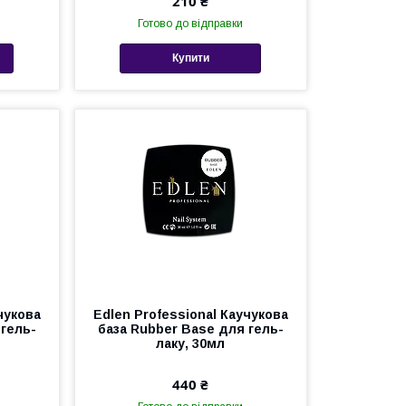
210 ₴
Готово до відправки
Купити
чукова
Edlen Professional Каучукова
 гель-
база Rubber Base для гель-
лаку, 30мл
440 ₴