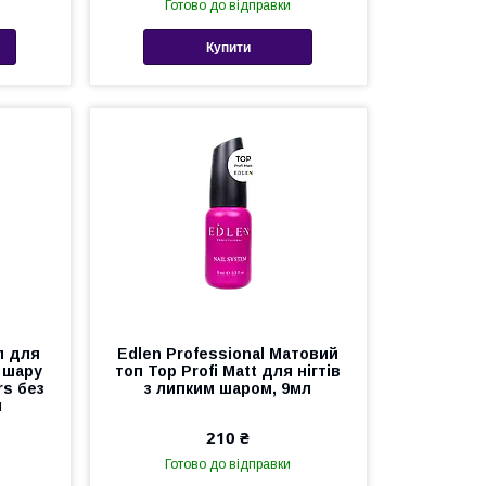
Готово до відправки
Купити
п для
Edlen Professional Матовий
 шару
топ Top Profi Matt для нігтів
rs без
з липким шаром, 9мл
л
210 ₴
Готово до відправки