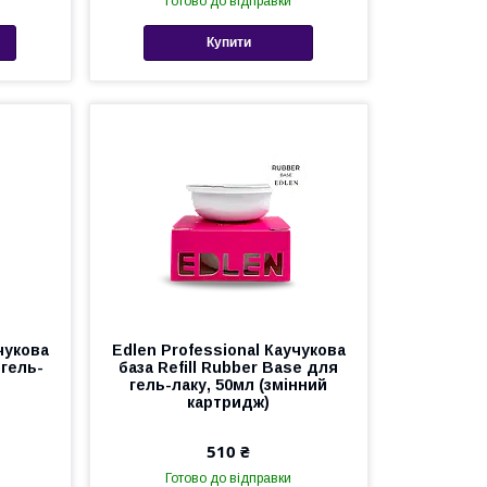
Готово до відправки
Купити
чукова
Edlen Professional Каучукова
 гель-
база Refill Rubber Base для
гель-лаку, 50мл (змінний
картридж)
510 ₴
Готово до відправки