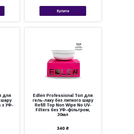
Купити
п для
Edlen Professional Топ для
 шару
гель-лаку без липкого шару
s з УФ-
Refill Top Non Wipe No UV-
Filters без УФ-фільтром,
30мл
340 ₴