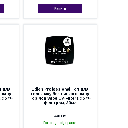
Купити
п для
Edlen Professional Топ для
 шару
гель-лаку без липкого шару
s з УФ-
Top Non Wipe UV-Filters з УФ-
фільтром, 30мл
440 ₴
Готово до відправки