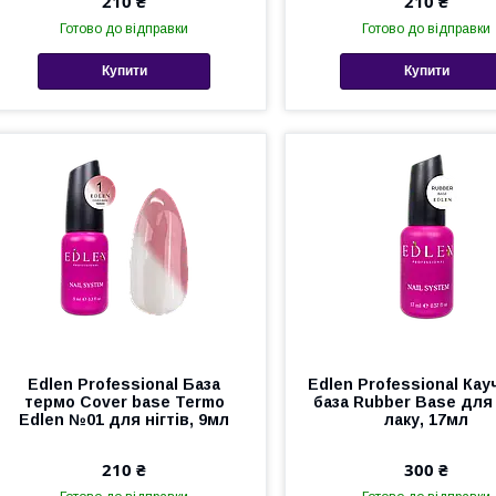
210 ₴
210 ₴
Готово до відправки
Готово до відправки
Купити
Купити
Edlen Professional База
Edlen Professional Кау
термо Cover base Termo
база Rubber Base для
Edlen №01 для нігтів, 9мл
лаку, 17мл
210 ₴
300 ₴