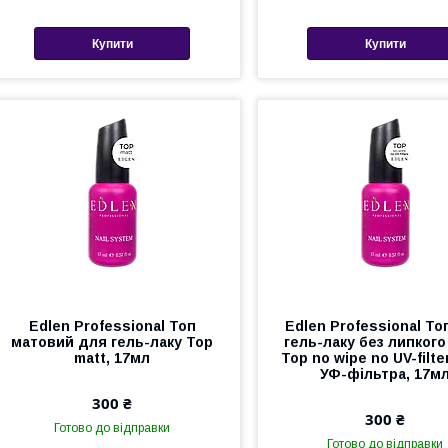
Купити
Купити
Edlen Professional Топ
Edlen Professional То
матовий для гель-лаку Top
гель-лаку без липкого
matt, 17мл
Top no wipe no UV-filte
УФ-фільтра, 17м
300 ₴
300 ₴
Готово до відправки
Готово до відправки