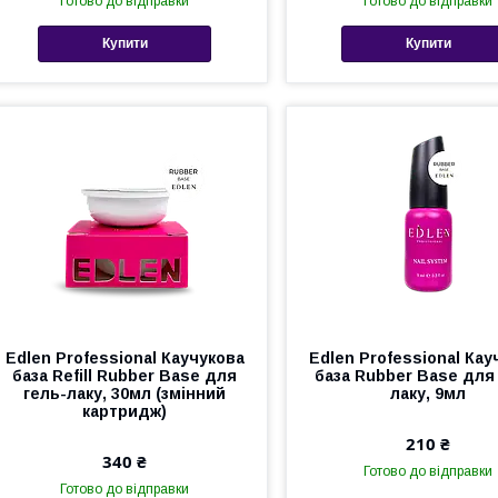
Готово до відправки
Готово до відправки
Купити
Купити
Edlen Professional Каучукова
Edlen Professional Кау
база Refill Rubber Base для
база Rubber Base для
гель-лаку, 30мл (змінний
лаку, 9мл
картридж)
210 ₴
340 ₴
Готово до відправки
Готово до відправки