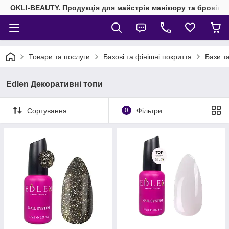
OKLI-BEAUTY. Продукція для майстрів манікюру та бровісті
Товари та послуги
Базові та фінішні покриття
Бази та
Edlen Декоративні топи
Сортування
0
Фільтри