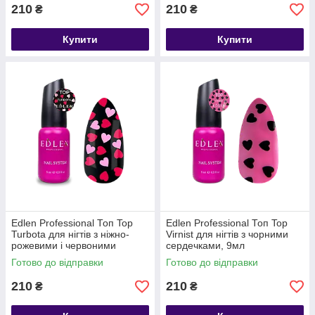
210
210
₴
₴
Купити
Купити
Edlen Professional Топ Top
Edlen Professional Топ Top
Turbota для нігтів з ніжно-
Virnist для нігтів з чорними
рожевими і червоними
сердечками, 9мл
серцями, 9мл
Готово до відправки
Готово до відправки
210
210
₴
₴