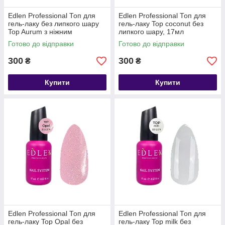
Edlen Professional Топ для
Edlen Professional Топ для
гель-лаку без липкого шару
гель-лаку Top coconut без
Top Aurum з ніжним
липкого шару, 17мл
золотистим шиммером, 17мл
Готово до відправки
Готово до відправки
300
300
₴
₴
Купити
Купити
Edlen Professional Топ для
Edlen Professional Топ для
гель-лаку Top Opal без
гель-лаку Top milk без