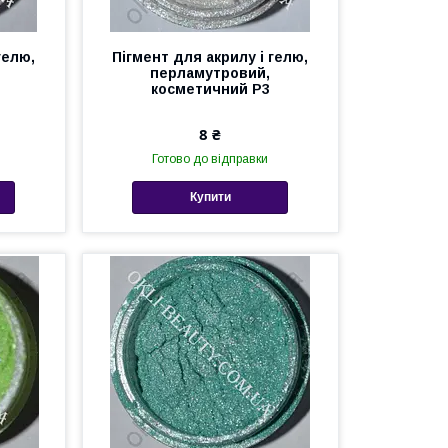
гелю,
Пігмент для акрилу і гелю,
перламутровий,
косметичний Р3
8 ₴
Готово до відправки
Купити