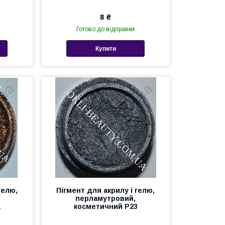
8 ₴
Готово до відправки
Купити
гелю,
Пігмент для акрилу і гелю,
перламутровий,
1
косметичний Р23