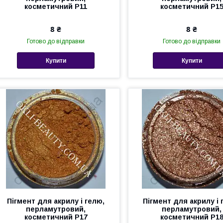
косметичний Р11
косметичний Р1
8 ₴
8 ₴
Готово до відправки
Готово до відправки
Купити
Купити
Пігмент для акрилу і гелю,
Пігмент для акрилу і 
перламутровий,
перламутровий,
косметичний Р17
косметичний Р1