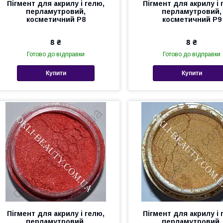
Пігмент для акрилу і гелю,
Пігмент для акрилу і 
перламутровий,
перламутровий,
косметичний Р8
косметичний Р9
8 ₴
8 ₴
Готово до відправки
Готово до відправки
Купити
Купити
Пігмент для акрилу і гелю,
Пігмент для акрилу і 
перламутровий,
перламутровий,