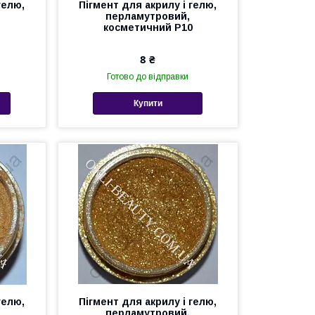
гелю,
Пігмент для акрилу і гелю,
перламутровий,
косметичний Р10
8 ₴
Готово до відправки
Купити
гелю,
Пігмент для акрилу і гелю,
перламутровий,