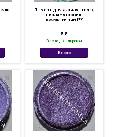
гелю,
Пігмент для акрилу і гелю,
перламутровий,
косметичний Р7
8 ₴
Готово до відправки
Купити