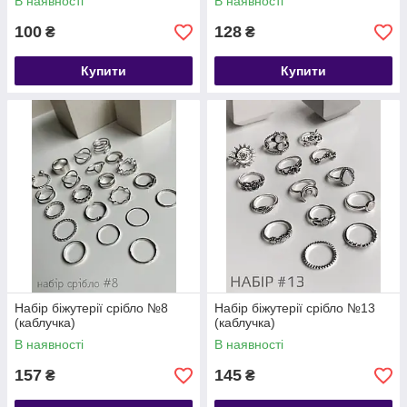
В наявності
В наявності
100
128
₴
₴
Купити
Купити
Набір біжутерії срібло №8
Набір біжутерії срібло №13
(каблучка)
(каблучка)
В наявності
В наявності
157
145
₴
₴