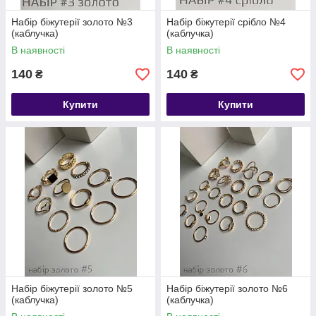
Набір біжутерії золото №3
Набір біжутерії срібло №4
(каблучка)
(каблучка)
В наявності
В наявності
140
140
₴
₴
Купити
Купити
Набір біжутерії золото №5
Набір біжутерії золото №6
(каблучка)
(каблучка)