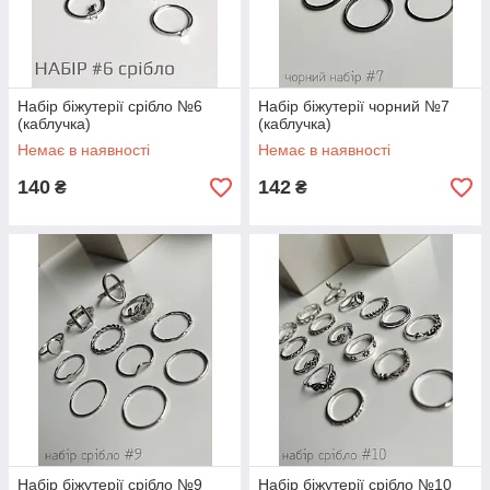
Набір біжутерії срібло №6
Набір біжутерії чорний №7
(каблучка)
(каблучка)
Немає в наявності
Немає в наявності
140
142
₴
₴
Набір біжутерії срібло №9
Набір біжутерії срібло №10