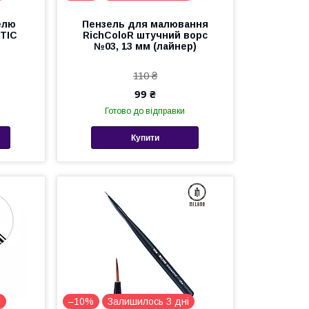
елю
Пензель для малювання
TIC
RichColoR штучний ворс
№03, 13 мм (лайнер)
110 ₴
99 ₴
Готово до відправки
Купити
і
–10%
Залишилось 3 дні