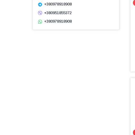
+380978918908
+380951855372
+380978918908