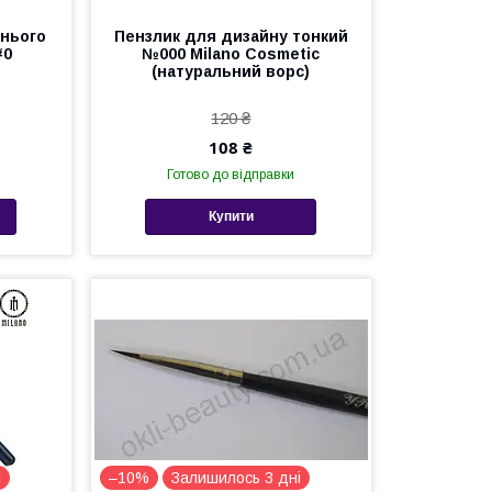
жнього
Пензлик для дизайну тонкий
#0
№000 Milano Cosmetic
(натуральний ворс)
120 ₴
108 ₴
Готово до відправки
Купити
і
–10%
Залишилось 3 дні