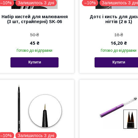
–10%
Залишилось 3 дні
–10%
Залишилось 3 дн
Набір кистей для малювання
Дотс і кисть для ди
(3 шт, страйперні) SK-06
нігтів (2 в 1)
50 ₴
18 ₴
45 ₴
16,20 ₴
Готово до відправки
Готово до відправки
Купити
Купити
–10%
Залишилось 3 дні