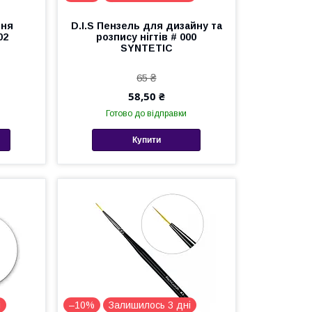
ння
D.I.S Пензель для дизайну та
02
розпису нігтів # 000
SYNTETIC
65 ₴
58,50 ₴
Готово до відправки
Купити
і
–10%
Залишилось 3 дні