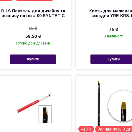
D.I.S Пензель для дизайну та
Кисть для малюва
розпису нігтів # 00 SYNTETIC
складна YRE KRS-
65 ₴
76 ₴
58,50 ₴
В наявності
Готово до відправки
Купити
Купити
–10%
Залишилось 3 дн