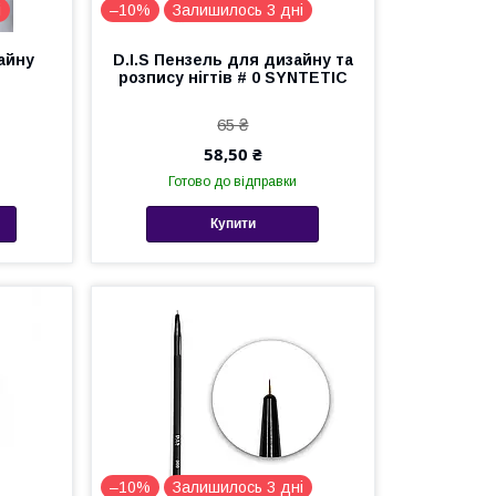
і
–10%
Залишилось 3 дні
зайну
D.I.S Пензель для дизайну та
розпису нігтів # 0 SYNTETIC
65 ₴
58,50 ₴
Готово до відправки
Купити
–10%
Залишилось 3 дні