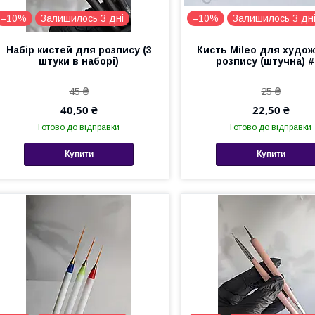
–10%
Залишилось 3 дні
–10%
Залишилось 3 дн
Набір кистей для розпису (3
Кисть Mileo для худо
штуки в наборі)
розпису (штучна) #
45 ₴
25 ₴
40,50 ₴
22,50 ₴
Готово до відправки
Готово до відправки
Купити
Купити