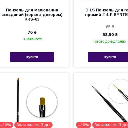
Пензель для малювання
D.I.S Пензель для г
складаний (корал з декором)
прямий # 4-F SYNTE
KRS-03
65 ₴
76 ₴
58,50 ₴
В наявності
Готово до відправки
Купити
Купити
–10%
Залишилось 3 дні
–10%
Залишилось 3 дн