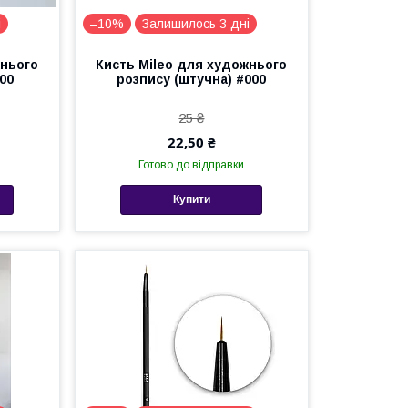
і
–10%
Залишилось 3 дні
жнього
Кисть Mileo для художнього
00
розпису (штучна) #000
25 ₴
22,50 ₴
Готово до відправки
Купити