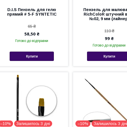
D.I.S Пензель для гелю
Пензель для малюв
прямий # 5-F SYNTETIC
RichColoR штучний 
№02, 9 мм (лайне
65 ₴
110 ₴
58,50 ₴
99 ₴
Готово до відправки
Готово до відправки
Купити
Купити
–10%
Залишилось 3 дні
–10%
Залишилось 3 дн