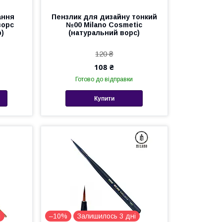
ання
Пензлик для дизайну тонкий
ворс
№00 Milano Cosmetic
р)
(натуральний ворс)
120 ₴
108 ₴
Готово до відправки
Купити
і
–10%
Залишилось 3 дні