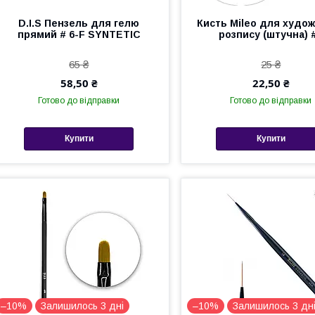
D.I.S Пензель для гелю
Кисть Mileo для худо
прямий # 6-F SYNTETIC
розпису (штучна) 
65 ₴
25 ₴
58,50 ₴
22,50 ₴
Готово до відправки
Готово до відправки
Купити
Купити
–10%
Залишилось 3 дні
–10%
Залишилось 3 дн