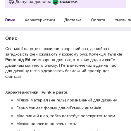
Доступна доставка
Опис
Характеристики
Доставка
Оплата
Умови п
Опис
Світ магії на дотик - зазирни в чарівний світ, де сяйво і
загадковість фей оживають у кожному русі. Колекція
Twinkle
Paste від Edlen
створена для тих, хто хоче додати своїм
дизайнам магічного блиску. П’ять витончених відтінків паст
для дизайну нігтів відкривають безмежний простір для
фантазії!
Характеристики
Twinkle paste
:
М’який матеріал (не гель) призначений для дизайну
Гарно тримає форму для об’ємних дизайнів
Має липкий шар, тобто потребує перекриття топом
Можна наносити на весь ніготь