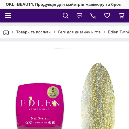
OKLI-BEAUTY. Продукція для майстрів манікюру та бровісті
Товари та послуги
Гелі для дизайну нігтів
Edlen Twin