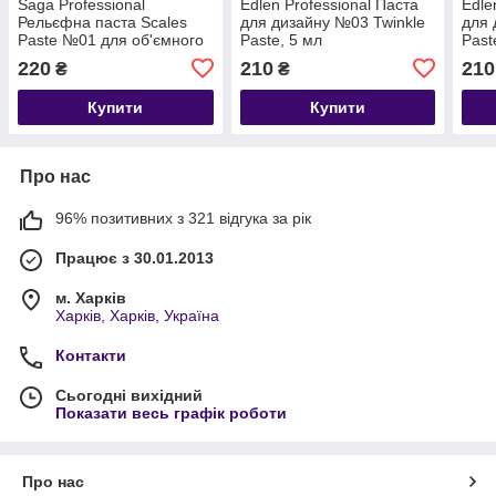
Saga Professional
Edlen Professional Паста
Edle
Рельєфна паста Scales
для дизайну №03 Twinkle
для 
Paste №01 для об'ємного
Paste, 5 мл
Past
дизайну без липкого шару,
220
210
210
₴
₴
5 мл
Купити
Купити
Про нас
96% позитивних з 321 відгука за рік
Працює з 30.01.2013
м. Харків
Харків, Харків, Україна
Контакти
Сьогодні вихідний
Показати весь графік роботи
Про нас