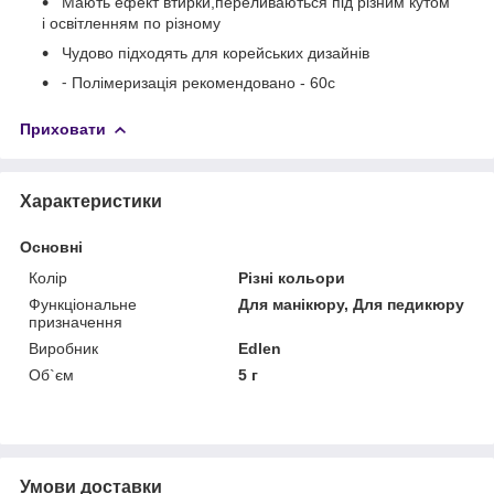
Мають ефект втирки,переливаються під різним кутом
і освітленням по різному
Чудово підходять для корейських дизайнів
⁃ Полімеризація рекомендовано - 60с
Приховати
Характеристики
Основні
Колір
Різні кольори
Функціональне
Для манікюру, Для педикюру
призначення
Виробник
Edlen
Об`єм
5 г
Умови доставки