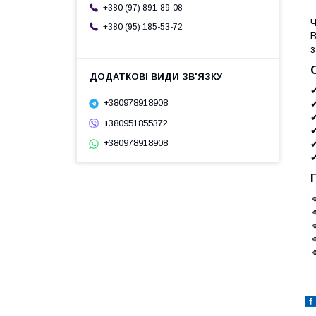
+380 (97) 891-89-08
Ч
+380 (95) 185-53-72
В
з
+380978918908
+380951855372
+380978918908