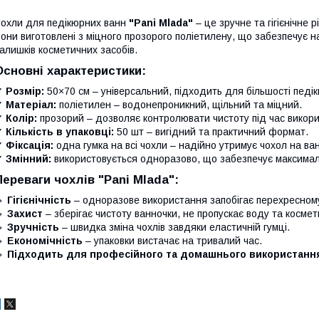
охли для педікюрних ванн
"Pani Mlada"
– це зручне та гігієнічне
они виготовлені з міцного прозорого поліетилену, що забезпечує н
алишків косметичних засобів.
Основні характеристики:
✔
Розмір:
50×70 см – універсальний, підходить для більшості педі
✔
Матеріал:
поліетилен – водонепроникний, щільний та міцний.
✔
Колір:
прозорий – дозволяє контролювати чистоту під час викор
✔
Кількість в упаковці:
50 шт – вигідний та практичний формат.
✔
Фіксація:
одна гумка на всі чохли – надійно утримує чохол на ван
✔
Змінний:
використовується одноразово, що забезпечує максимальн
Переваги чохлів "Pani Mlada":
🔹
Гігієнічність
– одноразове використання запобігає перехресном
🔹
Захист
– зберігає чистоту ванночки, не пропускає воду та космет
🔹
Зручність
– швидка зміна чохлів завдяки еластичній гумці.
🔹
Економічність
– упаковки вистачає на тривалий час.
🔹
Підходить для професійного та домашнього використанн