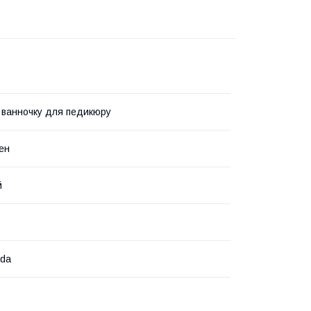
 ванночку для педикюру
ен
й
ada