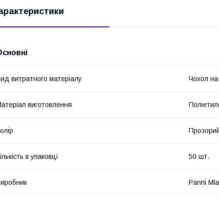
арактеристики
Основні
ид витратного матеріалу
Чохол на
атеріал виготовлення
Поліетил
олір
Прозори
ількість в упаковці
50 шт.
иробник
Panni Ml