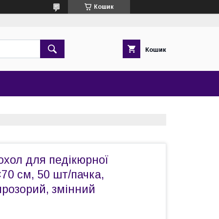
Кошик
Кошик
охол для педікюрної
70 см, 50 шт/пачка,
прозорий, змінний