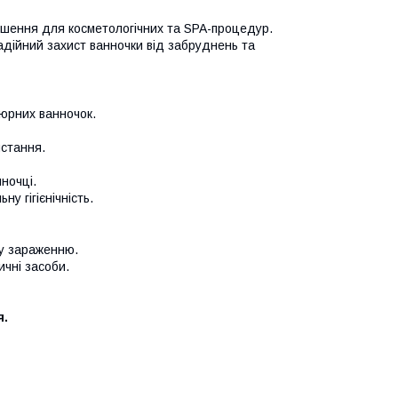
 рішення для косметологічних та SPA-процедур.
адійний захист ванночки від забруднень та
кюрних ванночок.
истання.
ночці.
у гігієнічність.
у зараженню.
ичні засоби.
я.