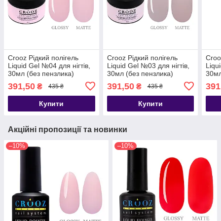
Crooz Рідкий полігель
Crooz Рідкий полігель
Croo
Liquid Gel №04 для нігтів,
Liquid Gel №03 для нігтів,
Liqu
30мл (без пензлика)
30мл (без пензлика)
30мл
391,50
391,50
391
₴
₴
435 ₴
435 ₴
Купити
Купити
Акційні пропозиції та новинки
–10%
–10%