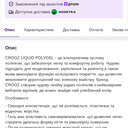
Замовлення під захистом
Доступна доставка
Опис
Характеристики
Доставка
Оплата
Умови п
Опис
CROOZ LIQUID POLYGEL - це альтернатива густому
полігелю, що забезпечує легку та комфортну роботу. Чудово
підходить для моделювання, укріплення та ремонту,а також
може виконувати функцію кольорового покриття, що дозволяє
зекономити дорогоцінний час кожному майстру. Бренд
CROOZ створив чудову лінійку рідких полігелів з неймовірним
вибором відтінків, де кожен знайде свій улюблений колір.
Особливості:
- Середня консистенція, що не розтікається, пластична та
водночас жорстка.
- Гель має властивість самовирівнюватися, що дозволяє легко
створити ідеальну форму нігтя та рівномірну поверхню.
- Після полімеризації утворює жорсткий каркас, що не