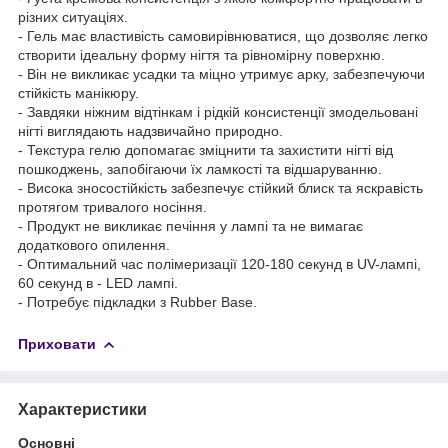
різних ситуаціях.
- Гель має властивість самовирівнюватися, що дозволяє легко
створити ідеальну форму нігтя та рівномірну поверхню.
- Він не викликає усадки та міцно утримує арку, забезпечуючи
стійкість манікюру.
- Завдяки ніжним відтінкам і рідкій консистенції змодельовані
нігті виглядають надзвичайно природно.
- Текстура гелю допомагає зміцнити та захистити нігті від
пошкоджень, запобігаючи їх ламкості та відшаруванню.
- Висока зносостійкість забезпечує стійкий блиск та яскравість
протягом тривалого носіння.
- Продукт не викликає печіння у лампі та не вимагає
додаткового опилення.
- Оптимальний час полімеризації 120-180 секунд в UV-лампі,
60 секунд в - LED лампі.
- Потребує підкладки з Rubber Base.
Приховати
Характеристики
Основні