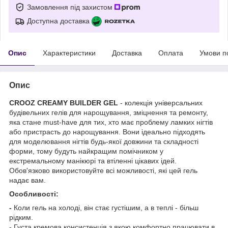
Замовлення під захистом
Доступна доставка
Опис
Характеристики
Доставка
Оплата
Умови п
Опис
CROOZ CREAMY BUILDER GEL
- колекція універсальних
будівельних гелів для нарощування, зміцнення та ремонту,
яка стане must-have для тих, хто має проблему ламких нігтів
або пристрасть до нарощування. Вони ідеально підходять
для моделювання нігтів будь-якої довжини та складності
форми, тому будуть найкращим помічником у
екстремальному манікюрі та втіленні цікавих ідей.
Обов'язково використовуйте всі можливості, які цей гель
надає вам.
Особливості:
-
Коли гель на холоді, він стає густішим, а в теплі - більш
рідким.
- Густа кремова консистенція з якою комфортно працювати в