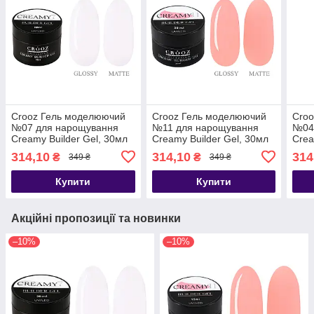
Crooz Гель моделюючий
Crooz Гель моделюючий
Cro
№07 для нарощування
№11 для нарощування
№04
Creamy Builder Gel, 30мл
Creamy Builder Gel, 30мл
Crea
314,10
314,10
314
₴
₴
349 ₴
349 ₴
Купити
Купити
Акційні пропозиції та новинки
–10%
–10%