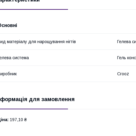
Основні
ид матеріалу для нарощування нігтів
Гелева с
елева система
Гель кон
иробник
Crooz
нформація для замовлення
іна:
197,10 ₴