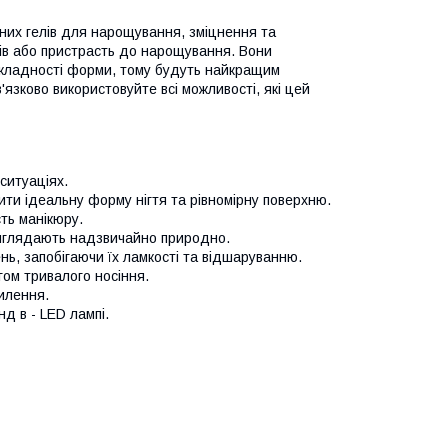
ьних гелів для нарощування, зміцнення та
тів або пристрасть до нарощування. Вони
складності форми, тому будуть найкращим
'язково використовуйте всі можливості, які цей
ситуаціях.
ити ідеальну форму нігтя та рівномірну поверхню.
сть манікюру.
і виглядають надзвичайно природно.
нь, запобігаючи їх ламкості та відшаруванню.
ягом тривалого носіння.
пилення.
нд в - LED лампі.