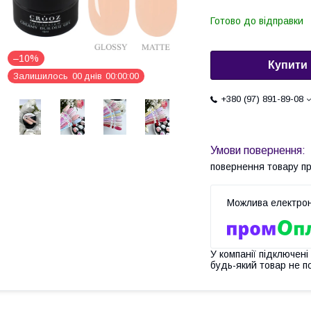
Готово до відправки
–10%
Купити
Залишилось
0
0
днів
0
0
0
0
0
0
+380 (97) 891-89-08
повернення товару п
У компанії підключені
будь-який товар не п