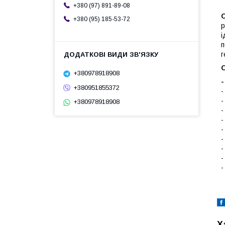
+380 (97) 891-89-08
+380 (95) 185-53-72
р
і
п
г
+380978918908
+380951855372
-
-
+380978918908
-
-
-
-
-
-
-
Х