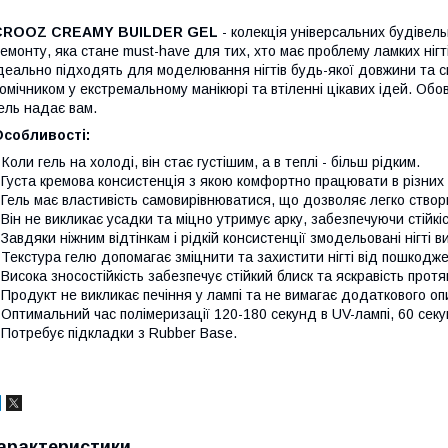
CROOZ CREAMY BUILDER GEL
- колекція універсальних будівел
емонту, яка стане must-have для тих, хто має проблему ламких ніг
деально підходять для моделювання нігтів будь-якої довжини та 
омічником у екстремальному манікюрі та втіленні цікавих ідей. Обов
ель надає вам.
Особливості:
-
Коли гель на холоді, він стає густішим, а в теплі - більш рідким.
 Густа кремова консистенція з якою комфортно працювати в різних 
 Гель має властивість самовирівнюватися, що дозволяє легко створ
 Він не викликає усадки та міцно утримує арку, забезпечуючи стійкі
 Завдяки ніжним відтінкам і рідкій консистенції змодельовані нігт
 Текстура гелю допомагає зміцнити та захистити нігті від пошкодже
 Висока зносостійкість забезпечує стійкий блиск та яскравість прот
 Продукт не викликає печіння у лампі та не вимагає додаткового о
 Оптимальний час полімеризації 120-180 секунд в UV-лампі, 60 секу
 Потребує підкладки з Rubber Base.
арактеристики