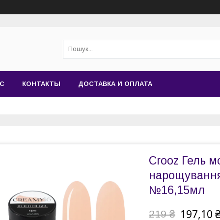
АС
КОНТАКТЫ
ДОСТАВКА И ОПЛАТА
Crooz Гель 
нарощування
№16,15мл
197,10 
219 ₴