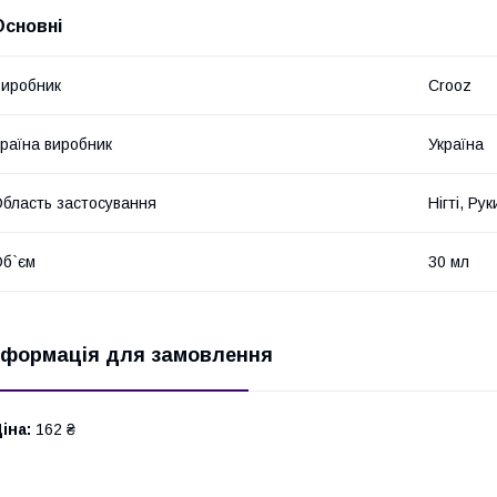
Основні
иробник
Crooz
раїна виробник
Україна
бласть застосування
Нігті, Ру
б`єм
30 мл
нформація для замовлення
іна:
162 ₴