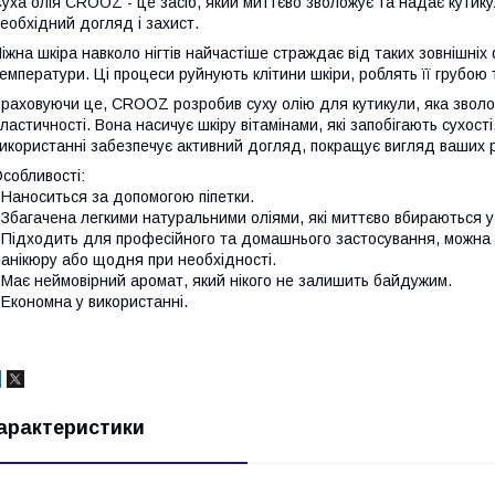
уха олія CROOZ - це засіб, який миттєво зволожує та надає кутикул
еобхідний догляд і захист.
іжна шкіра навколо нігтів найчастіше страждає від таких зовнішніх 
емператури. Ці процеси руйнують клітини шкіри, роблять її грубою
раховуючи це, CROOZ розробив суху олію для кутикули, яка зволож
ластичності. Вона насичує шкіру вітамінами, які запобігають сухост
икористанні забезпечує активний догляд, покращує вигляд ваших р
собливості:
 Наноситься за допомогою піпетки.
 Збагачена легкими натуральними оліями, які миттєво вбираються у
 Підходить для професійного та домашнього застосування, можна
анікюру або щодня при необхідності.
 Має неймовірний аромат, який нікого не залишить байдужим.
 Економна у використанні.
арактеристики