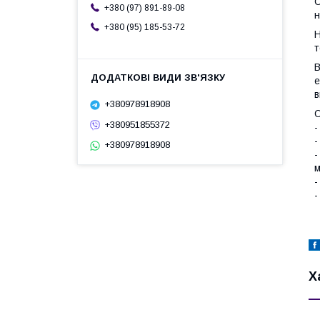
С
+380 (97) 891-89-08
н
+380 (95) 185-53-72
Н
т
В
е
в
+380978918908
О
+380951855372
-
-
+380978918908
-
м
-
-
Х