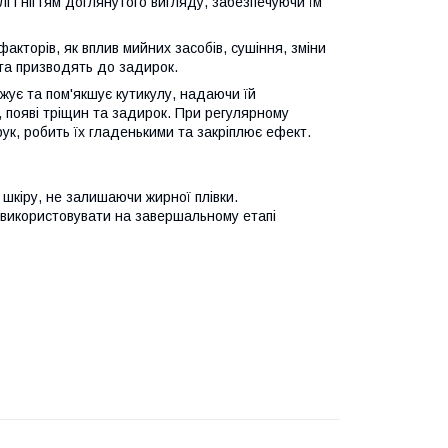
і і нігтям доглянутого вигляду, забезпечуючи їм
факторів, як вплив мийних засобів, сушіння, зміни
 та призводять до задирок.
ує та пом'якшує кутикулу, надаючи їй
і, появі тріщин та задирок. При регулярному
ук, робить їх гладенькими та закріплює ефект.
 шкіру, не залишаючи жирної плівки.
 використовувати на завершальному етапі