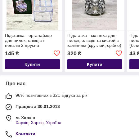
Підставка - органайзер
Підставка - склянка для
Підс
для пилок, олівців і
пилок, олівців та кистей з
пило
пензлів 2 ярусна
камінням (круглий, срібло)
(біл
145
320
43
₴
₴
Купити
Купити
Про нас
96% позитивних з 321 відгука за рік
Працює з 30.01.2013
м. Харків
Харків, Харків, Україна
Контакти