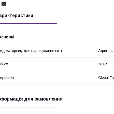
арактеристики
Основні
ид матеріалу для нарощування нігтів
Акригель 
б`єм
30 мл
иробник
Global Fa
нформація для замовлення