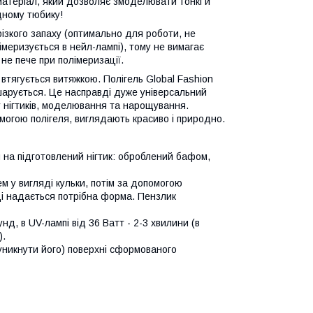
- матеріал, який дозволяє змоделювати тонкі й
дному тюбику!
різкого запаху (оптимально для роботи, не
лімеризується в нейл-лампі), тому не вимагає
 не пече при полімеризації.
у втягується витяжкою. Полігель Global Fashion
шарується. Це насправді дуже універсальний
 нігтиків, моделювання та нарощування.
омогою полігеля, виглядають красиво і природно.
я на підготовлений нігтик: оброблений бафом,
м у вигляді кульки, потім за допомогою
ці надається потрібна форма. Пензлик
нд, в UV-лампі від 36 Ватт - 2-3 хвилини (в
).
уникнути його) поверхні сформованого