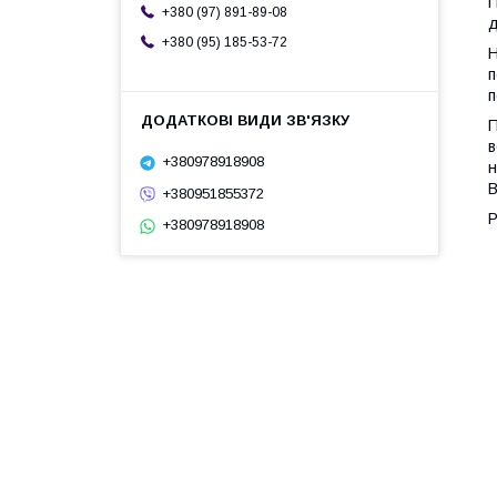
П
+380 (97) 891-89-08
д
+380 (95) 185-53-72
Н
п
п
П
в
+380978918908
н
В
+380951855372
Р
+380978918908