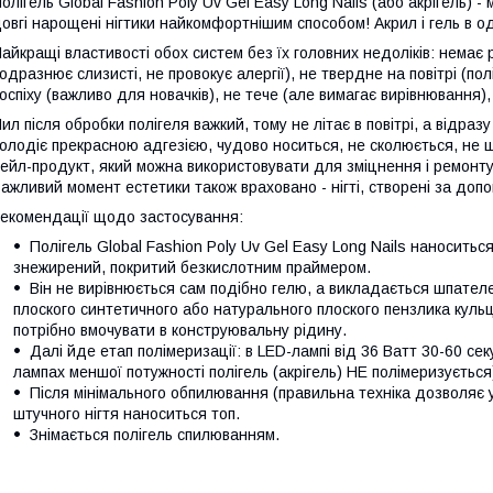
олігель Global Fashion Poly Uv Gel Easy Long Nails (або акрігель) 
овгі нарощені нігтики найкомфортнішим способом! Акрил і гель в о
айкращі властивості обох систем без їх головних недоліків: немає 
одразнює слизисті, не провокує алергії), не твердне на повітрі (по
оспіху (важливо для новачків), не тече (але вимагає вирівнювання),
ил після обробки полігеля важкий, тому не літає в повітрі, а відраз
олодіє прекрасною адгезією, чудово носиться, не сколюється, не 
ейл-продукт, який можна використовувати для зміцнення і ремонту
ажливий момент естетики також враховано - нігті, створені за доп
екомендації щодо застосування:
Полігель Global Fashion Poly Uv Gel Easy Long Nails наноситьс
знежирений, покритий безкислотним праймером.
Він не вирівнюється сам подібно гелю, а викладається шпателе
плоского синтетичного або натурального плоского пензлика куль
потрібно вмочувати в конструювальну рідину.
Далі йде етап полімеризації: в LED-лампі від 36 Ватт 30-60 секу
лампах меншої потужності полігель (акрігель) НЕ полімеризується
Після мінімального обпилювання (правильна техніка дозволяє 
штучного нігтя наноситься топ.
Знімається полігель спилюванням.