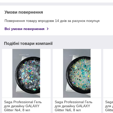
Умови повернення
Повернення товару впродовж 14 днів за рахунок покупця
Всі умови повернення
Подібні товари компанії
Saga Professional Гель
Saga Professional Гель
Saga
для дизайну GALAXY
для дизайну GALAXY
для
Glitter №4, 8 мл
Glitter №6, 8 мл
Glit