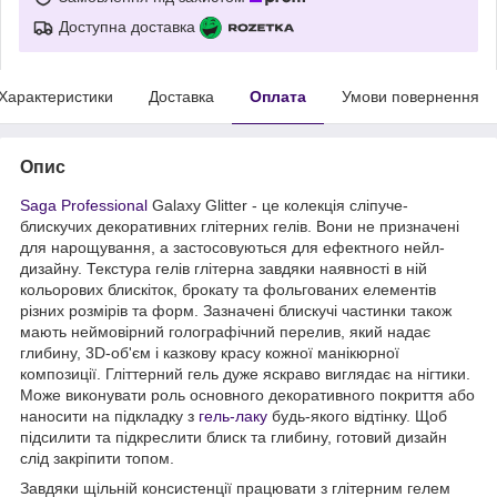
Доступна доставка
Характеристики
Доставка
Оплата
Умови повернення
Опис
Saga Professional
Galaxy Glitter - це колекція сліпуче-
блискучих декоративних глітерних гелів. Вони не призначені
для нарощування, а застосовуються для ефектного нейл-
дизайну. Текстура гелів глітерна завдяки наявності в ній
кольорових блискіток, брокату та фольгованих елементів
різних розмірів та форм. Зазначені блискучі частинки також
мають неймовірний голографічний перелив, який надає
глибину, 3D-об'єм і казкову красу кожної манікюрної
композиції. Гліттерний гель дуже яскраво виглядає на нігтики.
Може виконувати роль основного декоративного покриття або
наносити на підкладку з
гель-лаку
будь-якого відтінку. Щоб
підсилити та підкреслити блиск та глибину, готовий дизайн
слід закріпити топом.
Завдяки щільній консистенції працювати з глітерним гелем