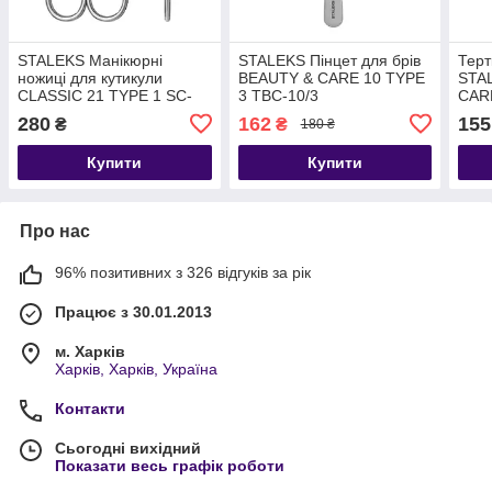
STALEKS Манікюрні
STALEKS Пінцет для брів
Терт
ножиці для кутикули
BEAUTY & CARE 10 TYPE
STA
CLASSIC 21 TYPE 1 SC-
3 TBC-10/3
CARE
21/1
280
162
155
₴
₴
180 ₴
Купити
Купити
Про нас
96% позитивних з 326 відгуків за рік
Працює з 30.01.2013
м. Харків
Харків, Харків, Україна
Контакти
Сьогодні вихідний
Показати весь графік роботи