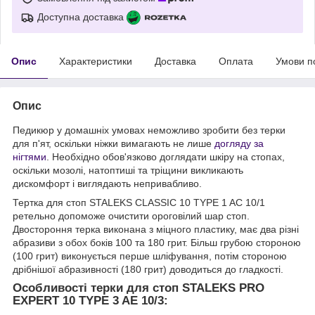
Доступна доставка
Опис
Характеристики
Доставка
Оплата
Умови п
Опис
Педикюр у домашніх умовах неможливо зробити без терки
для п'ят, оскільки ніжки вимагають не лише
догляду за
нігтями
. Необхідно обов'язково доглядати шкіру на стопах,
оскільки мозолі, натоптиші та тріщини викликають
дискомфорт і виглядають непривабливо.
Тертка для стоп STALEKS CLASSIC 10 TYPE 1 AC 10/1
ретельно допоможе очистити ороговілий шар стоп.
Двостороння терка виконана з міцного пластику, має два різні
абразиви з обох боків 100 та 180 грит. Більш грубою стороною
(100 грит) виконується перше шліфування, потім стороною
дрібнішої абразивності (180 грит) доводиться до гладкості.
Особливості терки для стоп STALEKS PRO
EXPERT 10 TYPE 3 AE 10/3: