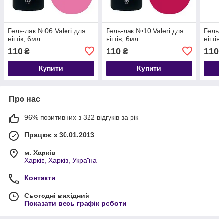
Гель-лак №06 Valeri для
Гель-лак №10 Valeri для
Гель
нігтів, 6мл
нігтів, 6мл
нігті
110
110
110
₴
₴
Купити
Купити
Про нас
96% позитивних з 322 відгуків за рік
Працює з 30.01.2013
м. Харків
Харків, Харків, Україна
Контакти
Сьогодні вихідний
Показати весь графік роботи