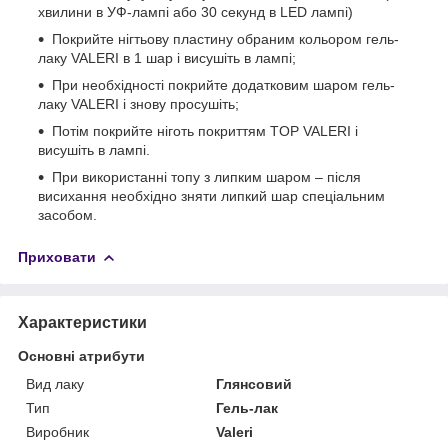
хвилини в УФ-лампі або 30 секунд в LED лампі)
Покрийте нігтьову пластину обраним кольором гель-
лаку VALERI в 1 шар і висушіть в лампі;
При необхідності покрийте додатковим шаром гель-
лаку VALERI і знову просушіть;
Потім покрийте ніготь покриттям TOP VALERI і
висушіть в лампі.
При використанні топу з липким шаром – після
висихання необхідно зняти липкий шар спеціальним
засобом.
Приховати
Характеристики
Основні атрибути
Вид лаку
Глянсовий
Тип
Гель-лак
Виробник
Valeri