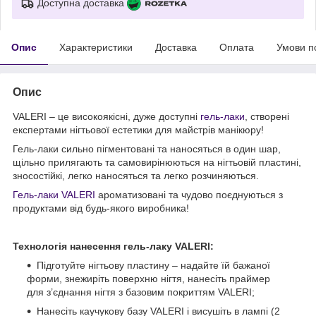
Доступна доставка
Опис
Характеристики
Доставка
Оплата
Умови п
Опис
VALERI – це високоякісні, дуже доступні
гель-лаки
, створені
експертами нігтьової естетики для майстрів манікюру!
Гель-лаки сильно пігментовані та наносяться в один шар,
щільно прилягають та самовирінюються на нігтьовій пластині,
зносостійкі, легко наносяться та легко розчиняються.
Гель-лаки VALERI
ароматизовані та чудово поєднуються з
продуктами від будь-якого виробника!
Технологія нанесення гель-лаку
VALERI:
Підготуйте нігтьову пластину – надайте їй бажаної
форми, знежиріть поверхню нігтя, нанесіть праймер
для з’єднання нігтя з базовим покриттям VALERI;
Нанесіть каучукову базу VALERI і висушіть в лампі (2