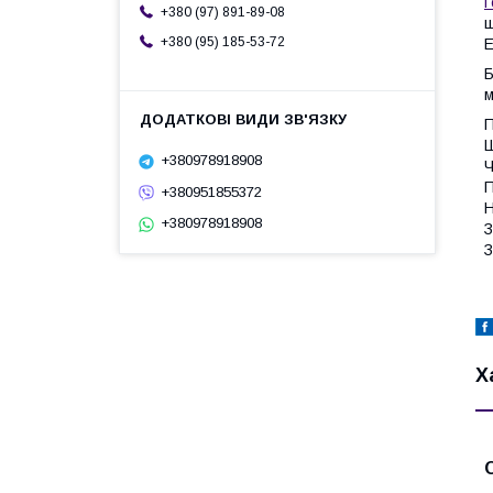
Г
+380 (97) 891-89-08
ш
+380 (95) 185-53-72
E
Б
м
Ш
+380978918908
Ч
П
+380951855372
Н
+380978918908
З
З
Х