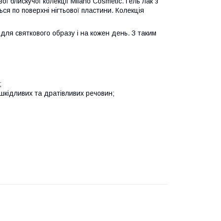
ої блискучої колекції Milano Cosmetic. Гель лак з
ся по поверхні нігтьової пластини. Колекція
для святкового образу і на кожен день. З таким
;
і шкідливих та дратівливих речовин;