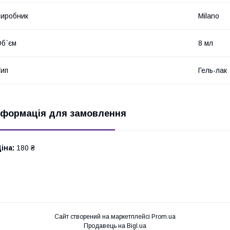
иробник
Milano
б`єм
8 мл
ип
Гель-лак
нформація для замовлення
іна:
180 ₴
Сайт створений на маркетплейсі
Prom.ua
Продавець на Bigl.ua