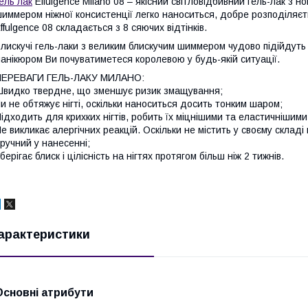
ель лак
Effulgence Milano 08 – якісний світловідбивний гель-лак з нов
иммером ніжної консистенції легко наноситься, добре розподіляєть
ffulgence 08 складається з 8 сяючих відтінків.
лискучі гель-лаки з великим блискучим шиммером чудово підійдуть 
анікюром Ви почуватиметеся королевою у будь-якій ситуації.
ПЕРЕВАГИ ГЕЛЬ-ЛАКУ МИЛАНО:
видко твердне, що зменшує ризик змащування;
и не обтяжує нігті, оскільки наноситься досить тонким шаром;
ідходить для крихких нігтів, робить їх міцнішими та еластичнішими
е викликає алергічних реакцій. Оскільки не містить у своєму склад
ручний у нанесенні;
берігає блиск і цілісність на нігтях протягом більш ніж 2 тижнів.
арактеристики
Основні атрибути