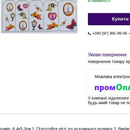
В наявності
Купити
+380 (97) 891-89-08
повернення товару п
У компанії підключені
будь-який товар не п
озмір: 6.4x5.3см 1. Підготуйте нігті до художнього розпису 2. Вир