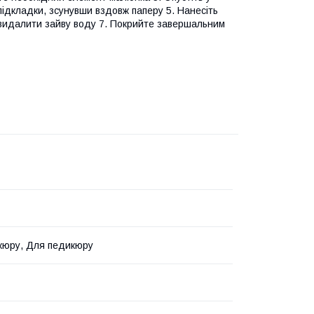
 підкладки, зсунувши вздовж паперу 5. Нанесіть
б видалити зайву воду 7. Покрийте завершальним
кюру, Для педикюру