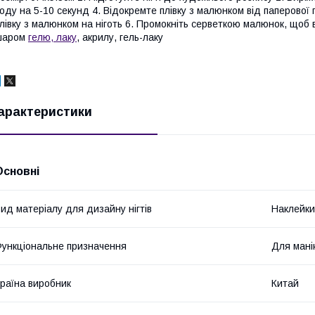
оду на 5-10 секунд 4. Відокремте плівку з малюнком від паперової
лівку з малюнком на ніготь 6. Промокніть серветкою малюнок, що
шаром
гелю, лаку
, акрилу, гель-лаку
арактеристики
Основні
ид матеріалу для дизайну нігтів
Наклейки
ункціональне призначення
Для мані
раїна виробник
Китай