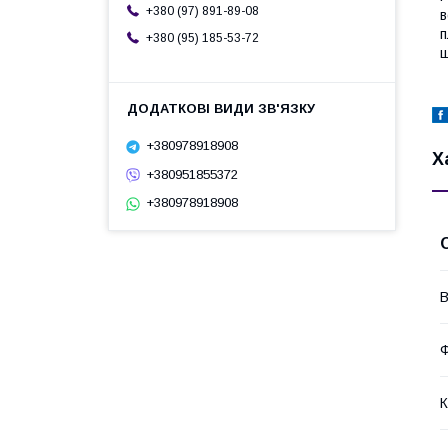
+380 (97) 891-89-08
в
п
+380 (95) 185-53-72
+380978918908
Х
+380951855372
+380978918908
В
Ф
К