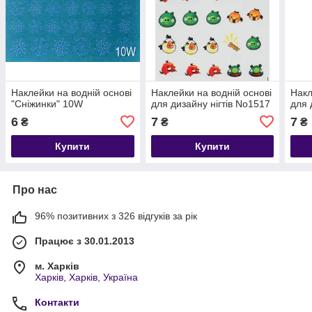
Наклейки на водній основі
Наклейки на водній основі
Накл
"Сніжинки" 10W
для дизайну нігтів No1517
для 
6
7
7
₴
₴
₴
Купити
Купити
Про нас
96% позитивних з 326 відгуків за рік
Працює з 30.01.2013
м. Харків
Харків, Харків, Україна
Контакти