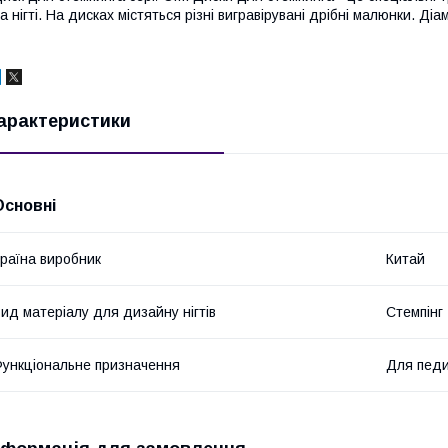
а нігті. На дисках містяться різні вигравірувані дрібні малюнки. Діам
арактеристики
Основні
раїна виробник
Китай
ид матеріалу для дизайну нігтів
Стемпінг
ункціональне призначення
Для педи