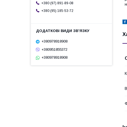
+380 (97) 891-89-08
н
+380 (95) 185-53-72
Х
+380978918908
+380951855372
+380978918908
К
В
Ф