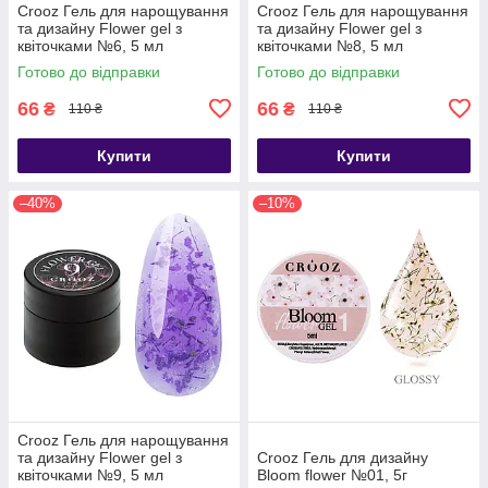
Crooz Гель для нарощування
Crooz Гель для нарощування
та дизайну Flower gel з
та дизайну Flower gel з
квіточками №6, 5 мл
квіточками №8, 5 мл
Готово до відправки
Готово до відправки
66
66
₴
₴
110 ₴
110 ₴
Купити
Купити
–40%
–10%
Crooz Гель для нарощування
та дизайну Flower gel з
Crooz Гель для дизайну
квіточками №9, 5 мл
Bloom flower №01, 5г