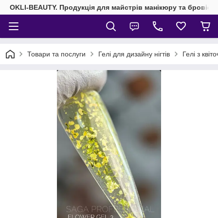
OKLI-BEAUTY. Продукція для майстрів манікюру та бровісті
Товари та послуги
Гелі для дизайну нігтів
Гелі з квіт