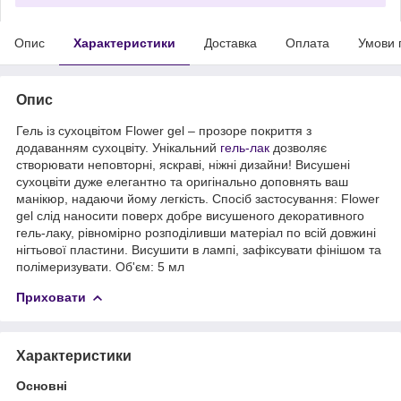
Опис
Характеристики
Доставка
Оплата
Умови 
Опис
Гель із сухоцвітом Flower gel – прозоре покриття з
додаванням сухоцвіту. Унікальний
гель-лак
дозволяє
створювати неповторні, яскраві, ніжні дизайни! Висушені
сухоцвіти дуже елегантно та оригінально доповнять ваш
манікюр, надаючи йому легкість. Спосіб застосування: Flower
gel слід наносити поверх добре висушеного декоративного
гель-лаку, рівномірно розподіливши матеріал по всій довжині
нігтьової пластини. Висушити в лампі, зафіксувати фінішом та
полімеризувати. Об'єм: 5 мл
Приховати
Характеристики
Основні