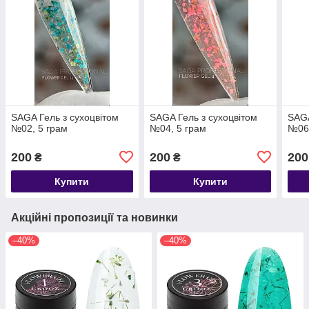
SAGA Гель з сухоцвітом
SAGA Гель з сухоцвітом
SAGA
№02, 5 грам
№04, 5 грам
№06,
200
200
200
₴
₴
Купити
Купити
Акційні пропозиції та новинки
–40%
–40%