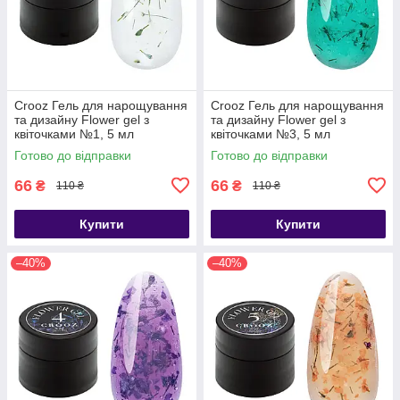
Crooz Гель для нарощування
Crooz Гель для нарощування
та дизайну Flower gel з
та дизайну Flower gel з
квіточками №1, 5 мл
квіточками №3, 5 мл
Готово до відправки
Готово до відправки
66
66
₴
₴
110 ₴
110 ₴
Купити
Купити
–40%
–40%