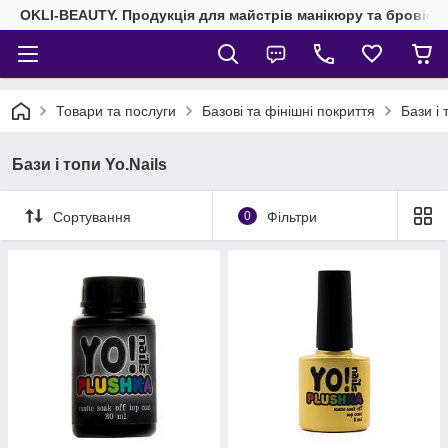
OKLI-BEAUTY. Продукція для майстрів манікюру та бровісті
Товари та послуги
Базові та фінішні покриття
Бази і 
Бази і топи Yo.Nails
Сортування
0
Фільтри