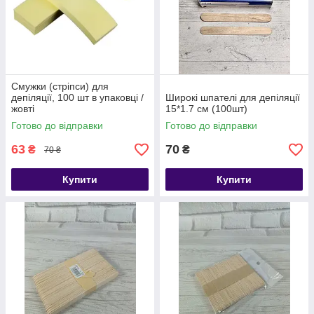
Смужки (стріпси) для
депіляції, 100 шт в упаковці /
Широкі шпателі для депіляції
жовті
15*1.7 см (100шт)
Готово до відправки
Готово до відправки
63
70
₴
₴
70 ₴
Купити
Купити