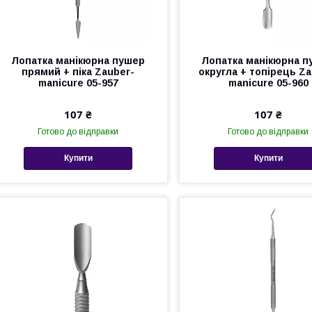
Лопатка манікюрна пушер
Лопатка манікюрна п
прямий + піка Zauber-
округла + топірець Za
manicure 05-957
manicure 05-960
107 ₴
107 ₴
Готово до відправки
Готово до відправки
Купити
Купити