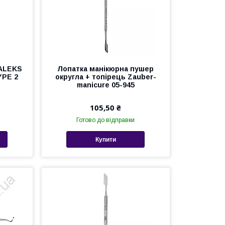
TALEKS
Лопатка манікюрна пушер
YPE 2
округла + топірець Zauber-
manicure 05-945
105,50 ₴
Готово до відправки
Купити