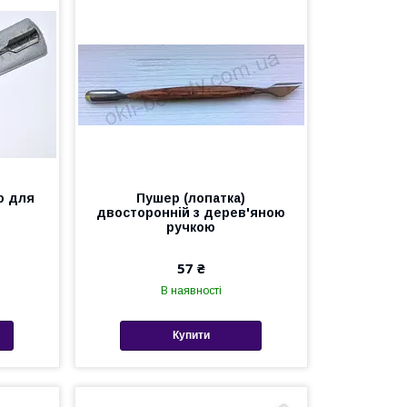
ю для
Пушер (лопатка)
двосторонній з дерев'яною
ручкою
57 ₴
В наявності
Купити