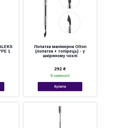
TALEKS
Лопатка манікюрна Olton
YPE 1
(лопатка + топірець) - у
шкіряному чохлі
292 ₴
В наявності
Купити