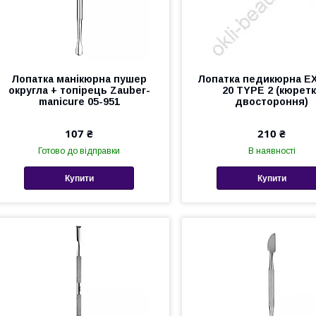
Лопатка манікюрна пушер
Лопатка педикюрна E
округла + топірець Zauber-
20 TYPE 2 (кюрет
manicure 05-951
двостороння)
107 ₴
210 ₴
Готово до відправки
В наявності
Купити
Купити