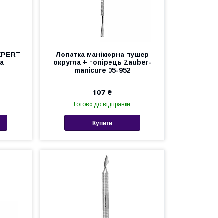
XPERT
Лопатка манікюрна пушер
ка
округла + топірець Zauber-
manicure 05-952
107 ₴
Готово до відправки
Купити