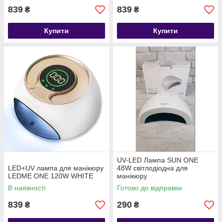
839
839
₴
₴
Купити
Купити
UV-LED Лампа SUN ONE
LED+UV лампа для манікюру
48W світлодіодна для
LEDME ONE 120W WHITE
манікюру
В наявності
Готово до відправки
839
290
₴
₴