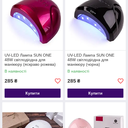
UV-LED Лампа SUN ONE
UV-LED Лампа SUN ONE
48W світлодіодна для
48W світлодіодна для
манікюру (яскраво рожева)
манікюру (чорна)
В наявності
В наявності
285
285
₴
₴
Купити
Купити