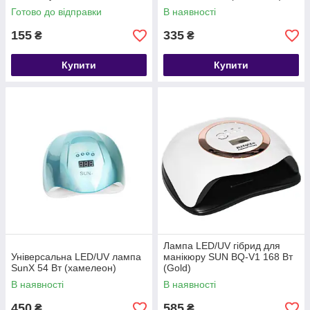
Готово до відправки
В наявності
155
335
₴
₴
Купити
Купити
Лампа LED/UV гібрид для
Універсальна LED/UV лампа
манікюру SUN BQ-V1 168 Вт
SunX 54 Вт (хамелеон)
(Gold)
В наявності
В наявності
450
585
₴
₴