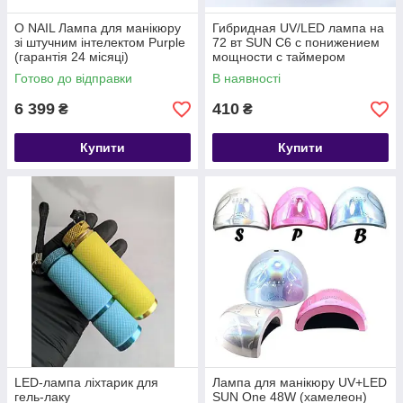
O NAIL Лампа для манікюру
Гибридная UV/LED лампа на
зі штучним інтелектом Purple
72 вт SUN С6 с понижением
(гарантія 24 місяці)
мощности с таймером
Готово до відправки
В наявності
6 399
410
₴
₴
Купити
Купити
LED-лампа ліхтарик для
Лампа для манікюру UV+LED
гель-лаку
SUN One 48W (хамелеон)