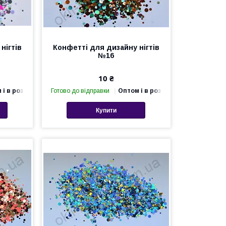
нігтів
Конфетті для дизайну нігтів
№16
10 ₴
 і в роздріб
Готово до відправки
Оптом і в роздріб
Купити