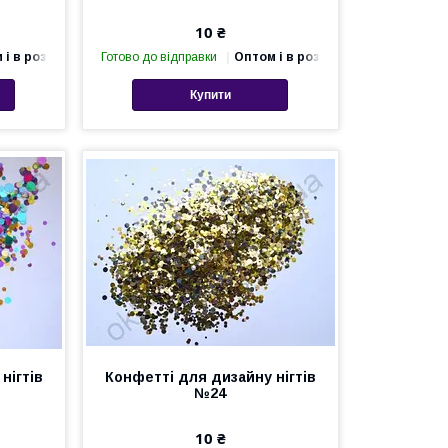
10 ₴
 і в роздріб
Готово до відправки
Оптом і в роздріб
Купити
нігтів
Конфетті для дизайну нігтів
№24
10 ₴