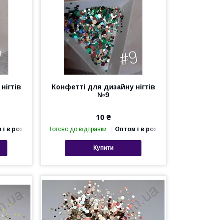
нігтів
Конфетті для дизайну нігтів
№9
10 ₴
 і в роздріб
Готово до відправки
Оптом і в роздріб
Купити