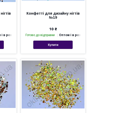
нігтів
Конфетті для дизайну нігтів
№19
10 ₴
 і в роздріб
Готово до відправки
Оптом і в роздріб
Купити