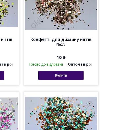
нігтів
Конфетті для дизайну нігтів
№13
10 ₴
 і в роздріб
Готово до відправки
Оптом і в роздріб
Купити