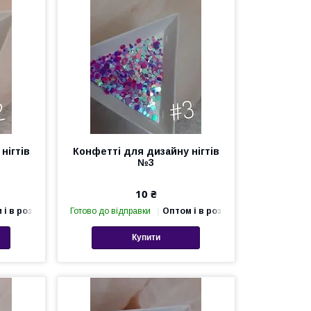
нігтів
Конфетті для дизайну нігтів
№3
10 ₴
 і в роздріб
Готово до відправки
Оптом і в роздріб
Купити