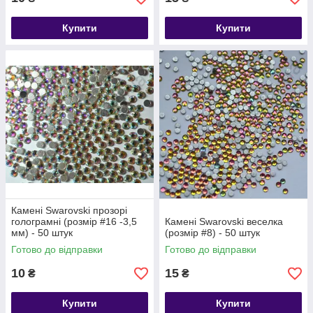
Купити
Купити
Камені Swarovski прозорі
голограмні (розмір #16 -3,5
Камені Swarovski веселка
мм) - 50 штук
(розмір #8) - 50 штук
Готово до відправки
Готово до відправки
10
15
₴
₴
Купити
Купити