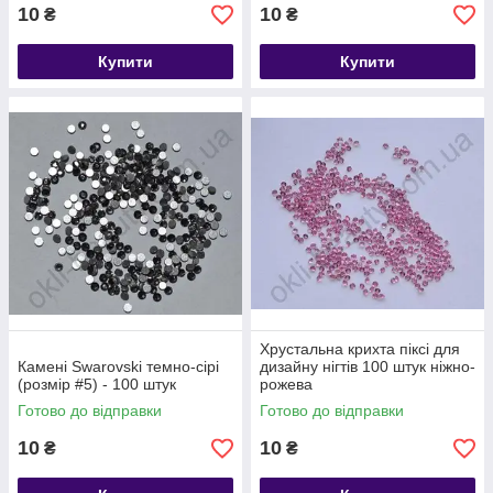
10
10
₴
₴
Купити
Купити
Хрустальна крихта піксі для
Камені Swarovski темно-сірі
дизайну нігтів 100 штук ніжно-
(розмір #5) - 100 штук
рожева
Готово до відправки
Готово до відправки
10
10
₴
₴