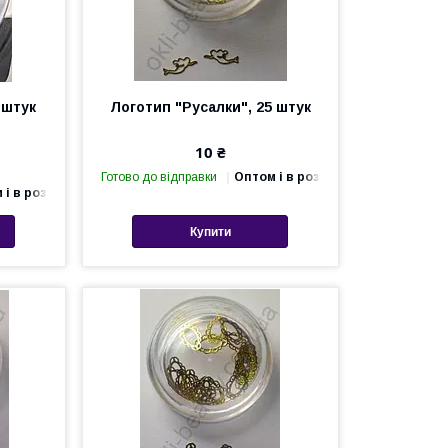
 штук
Логотип "Русалки", 25 штук
10 ₴
Готово до відправки
Оптом і в роздріб
 і в роздріб
Купити