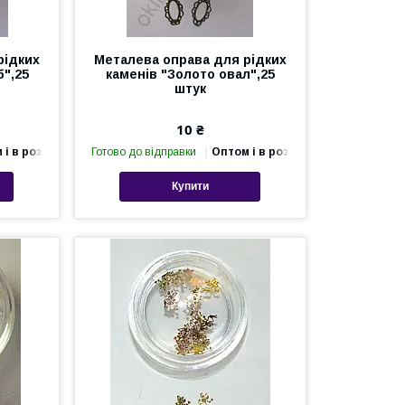
рідких
Металева оправа для рідких
б",25
каменів "Золото овал",25
штук
10 ₴
 і в роздріб
Готово до відправки
Оптом і в роздріб
Купити