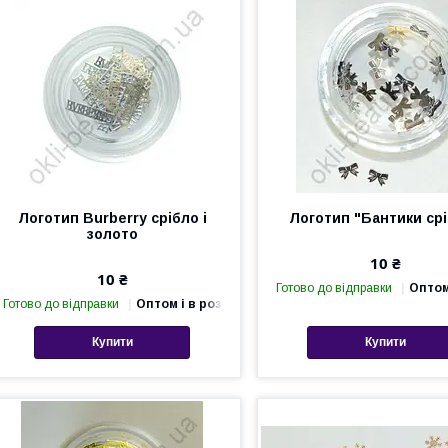
Логотип Burberry срібло і
Логотип "Бантики ср
золото
10 ₴
10 ₴
Готово до відправки
Оптом
Готово до відправки
Оптом і в роздріб
Купити
Купити