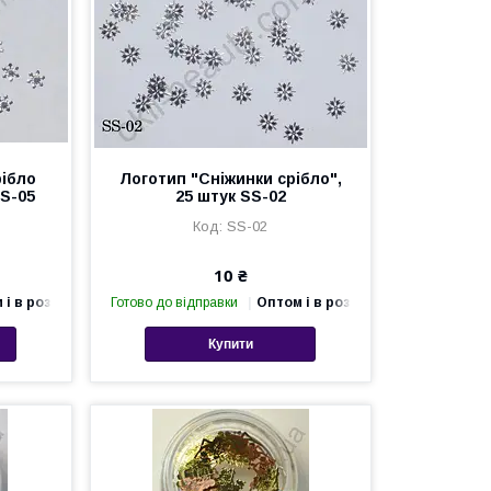
рібло
Логотип "Сніжинки срібло",
SS-05
25 штук SS-02
SS-02
10 ₴
 і в роздріб
Готово до відправки
Оптом і в роздріб
Купити