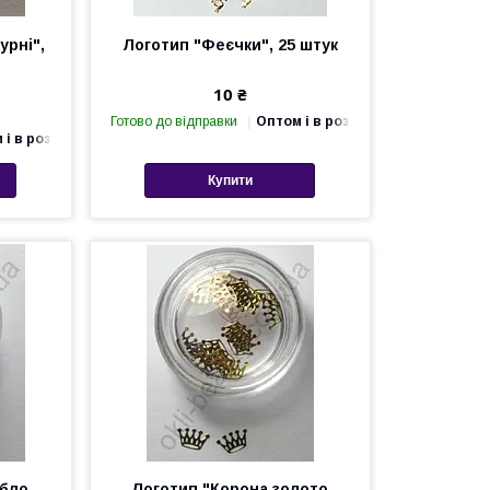
урні",
Логотип "Феєчки", 25 штук
10 ₴
Готово до відправки
Оптом і в роздріб
 і в роздріб
Купити
ібло
Логотип "Корона золото