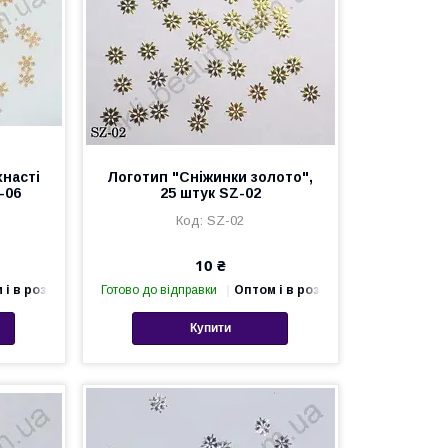
хнасті
Логотип "Сніжинки золото",
-06
25 штук SZ-02
SZ-02
10 ₴
 і в роздріб
Готово до відправки
Оптом і в роздріб
Купити