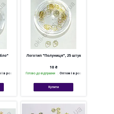
ібло"
Логотип "Полуниця", 25 штук
10 ₴
 і в роздріб
Готово до відправки
Оптом і в роздріб
Купити