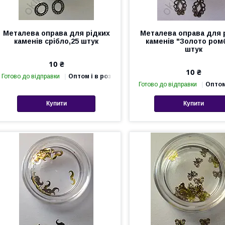
Металева оправа для рідких
Металева оправа для 
каменів срібло,25 штук
каменів "Золото ром
штук
10 ₴
10 ₴
Готово до відправки
Оптом і в роздріб
Готово до відправки
Оптом
Купити
Купити