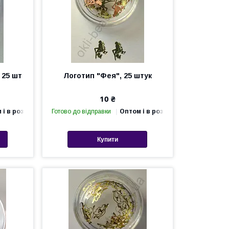
 25 шт
Логотип "Фея", 25 штук
10 ₴
 і в роздріб
Готово до відправки
Оптом і в роздріб
Купити