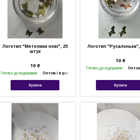
Логотип "Метелики нові", 25
Логотип "Русалонька",
штук
10 ₴
10 ₴
Готово до відправки
Оптом
Готово до відправки
Оптом і в роздріб
Купити
Купити