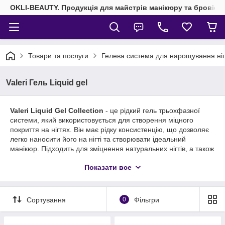
OKLI-BEAUTY. Продукція для майстрів манікюру та бровісті
Товари та послуги
Гелева система для нарощування ніг
Valeri Гель Liquid gel
Valeri Liquid Gel Collection
- це рідкий гель трьохфазної
системи, який використовується для створення міцного
покриття на нігтях. Він має рідку консистенцію, що дозволяє
легко наносити його на нігті та створювати ідеальний
манікюр. Підходить для зміцнення натуральних нігтів, а також
для створення різних дизайнів. Він відомий своєю
Показати все
еластичністю та здатністю зберігати блискучий вигляд
тривалий час без сколів і тріщин.
Низькотемпературний гель високої твердості, рідкої
Сортування
0
Фільтри
консистенції та щільної пігментації, добре просушується,
самовирівнюється.