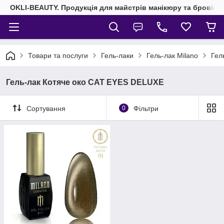
OKLI-BEAUTY. Продукція для майстрів манікюру та бровісті
Товари та послуги
Гель-лаки
Гель-лак Milano
Гел
Гель-лак Котяче око CAT EYES DELUXE
Сортування
0
Фільтри