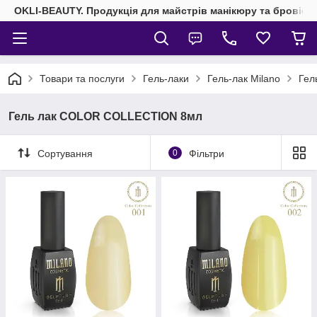
OKLI-BEAUTY. Продукція для майстрів манікюру та бровісті
Товари та послуги
Гель-лаки
Гель-лак Milano
Гел
Гель лак COLOR COLLECTION 8мл
Сортування
0
Фільтри