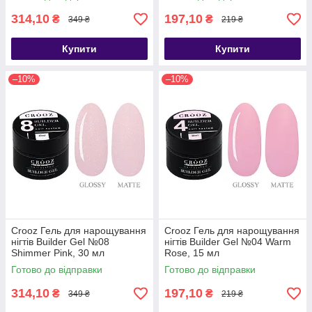
314,10
197,10
₴
₴
349 ₴
219 ₴
Купити
Купити
–10%
–10%
Crooz Гель для нарощування
Crooz Гель для нарощування
нігтів Builder Gel №08
нігтів Builder Gel №04 Warm
Shimmer Pink, 30 мл
Rose, 15 мл
Готово до відправки
Готово до відправки
314,10
197,10
₴
₴
349 ₴
219 ₴