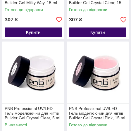
Builder Gel Milky Way, 15 ml
Builder Gel Сrystal Clear, 15
(молочний)
ml (прозорий)
Готово до відправки
Готово до відправки
307
307
₴
₴
Купити
Купити
PNB Professional UV/LED
PNB Professional UV/LED
Гель моделюючий для нігтів
Гель моделюючий для нігтів
Builder Gel Сrystal Clear, 5 ml
Builder Gel Сrystal Pink, 15 ml
(прозорий)
(прозоро-рожевий)
В наявності
Готово до відправки