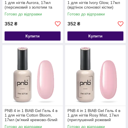
1 для нігтів Aurora, 17мл
1 для нігтів Ivory Glow, 17мл
(персиковий з золотим та
(відтінок слонової кістки)
срібним шимером)
Готово до відправки
Готово до відправки
352
352
₴
₴
Купити
Купити
PNB 4 in 1 BIAB Gel Гель 4 в
PNB 4 in 1 BIAB Gel Гель 4 в
1 для нігтів Cotton Bloom,
1 для нігтів Rosy Mist, 17мл
17мл (мʼякий кремово-білий
(приглушений рожевий
колір)
відтінок)
Готово до відправки
Готово до відправки