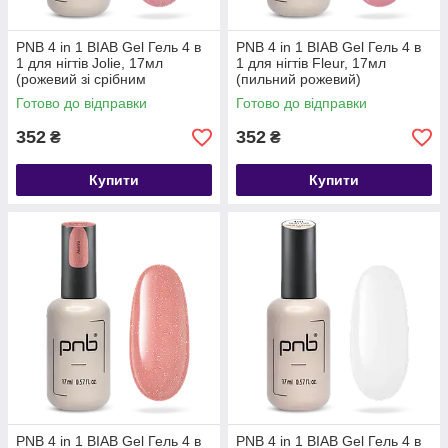
PNB 4 in 1 BIAB Gel Гель 4 в
PNB 4 in 1 BIAB Gel Гель 4 в
1 для нігтів Jolie, 17мл
1 для нігтів Fleur, 17мл
(рожевий зі срібним
(пильний рожевий)
шиммером)
Готово до відправки
Готово до відправки
352
352
₴
₴
Купити
Купити
PNB 4 in 1 BIAB Gel Гель 4 в
PNB 4 in 1 BIAB Gel Гель 4 в