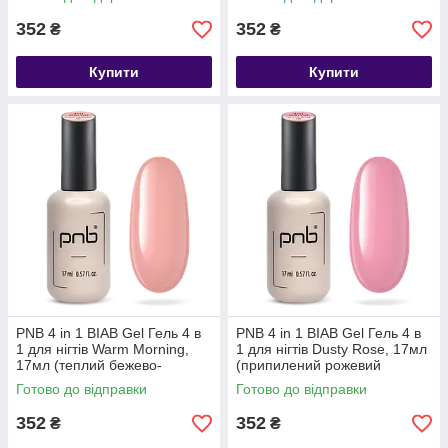
352
352
₴
₴
Купити
Купити
PNB 4 in 1 BIAB Gel Гель 4 в
PNB 4 in 1 BIAB Gel Гель 4 в
1 для нігтів Warm Morning,
1 для нігтів Dusty Rose, 17мл
17мл (теплий бежево-
(припилений рожевий
коричневий відтінок)
відтінок)
Готово до відправки
Готово до відправки
352
352
₴
₴