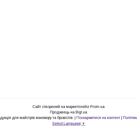
Сайт створений на маркетплейсі
Prom.ua
Продавець на Bigl.ua
OKLI-BEAUTY. Продукція для майстрів манікюру та бровістів. |
Поскаржитися на контент
|
Політик
Select Language
▼