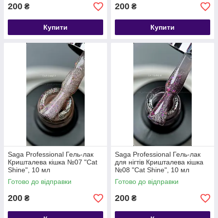
200
200
₴
₴
Купити
Купити
Saga Professional Гель-лак
Saga Professional Гель-лак
Кришталева кішка №07 "Cat
для нігтів Кришталева кішка
Shine", 10 мл
№08 "Cat Shine", 10 мл
Готово до відправки
Готово до відправки
200
200
₴
₴